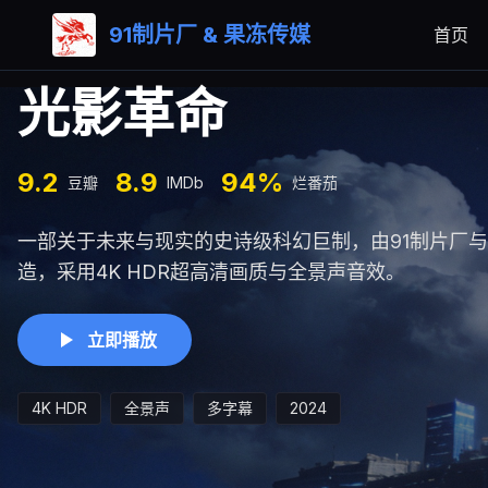
91制片厂 & 果冻传媒
首页
光影革命
9.2
8.9
94%
豆瓣
IMDb
烂番茄
一部关于未来与现实的史诗级科幻巨制，由91制片厂
造，采用4K HDR超高清画质与全景声音效。
立即播放
4K HDR
全景声
多字幕
2024